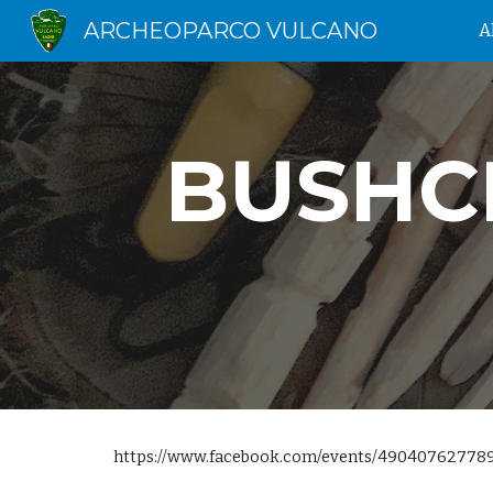
ARCHEOPARCO VULCANO
A
Sk
BUSHC
https://www.facebook.com/events/490407627789