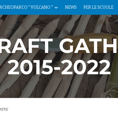
RCHEOPARCO " VULCANO "
NEWS
PER LE SCUOLE
ip to main content
Skip to navigat
RAFT GAT
2015-2022
371/