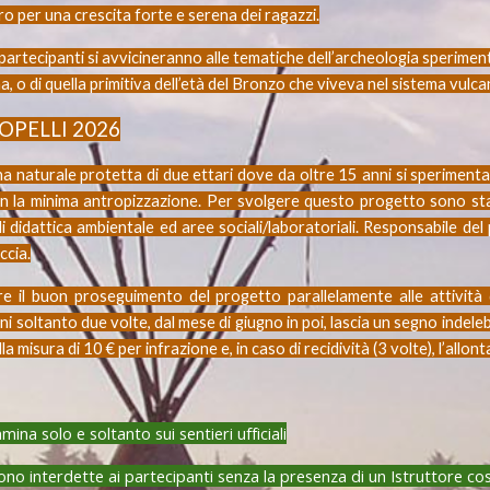
o per una crescita forte e serena dei ragazzi.
 i partecipanti si avvicineranno alle tematiche dell’archeologia sperimen
na, o di quella primitiva dell’età del Bronzo che viveva nel sistema vulc
PELLI 2026
na naturale protetta di due ettari dove da oltre 15 anni si sperimenta
on la minima antropizzazione. Per svolgere questo progetto sono stat
à di didattica ambientale ed aree sociali/laboratoriali. Responsabile de
ccia.
e il buon proseguimento del progetto parallelamente alle attività 
i soltanto due volte, dal mese di giugno in poi, lascia un segno indeleb
misura di 10 € per infrazione e, in caso di recidività (3 volte), l’all
a solo e soltanto sui sentieri ufficiali
 interdette ai partecipanti senza la presenza di un Istruttore così