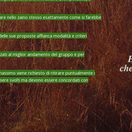
trare nello zaino stesso esattamente come si farebbe
.
elle sue proposte affianca modalità e criteri
zati al miglior andamento del gruppo e per
massimo viene richiesto di ritirare puntualmente i
 essere svolti ma devono essere concordati con