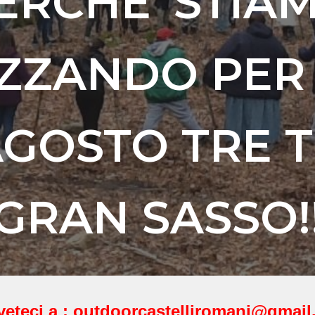
ERCHE' STIA
ZZANDO PER
AGOSTO TRE T
GRAN SASSO!
veteci a : outdoorcastelliromani@gmai