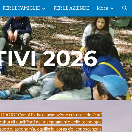
PER LE FAMIGLIE
PER LE AZIENDE
More
ion
IVI 2026
LCANO” Campi Estivi di animazione culturale dedicati
culturali qualificati nell’insegnamento delle tecnologie
ispetto, autonomia, equilibrio, coraggio, conoscenza e