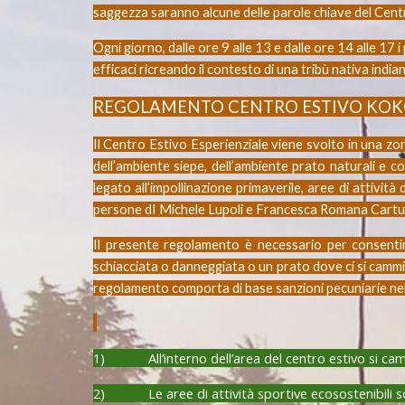
saggezza saranno alcune delle parole chiave del Centr
Ogni giorno, dalle ore 9 alle 13 e dalle ore 14 alle 17
efficaci ricreando il contesto di una tribù nativa india
REGOLAMENTO CENTRO ESTIVO KOKO
Il Centro Estivo Esperienziale viene svolto in una zo
dell’ambiente siepe, dell’ambiente prato naturali e c
legato all’impollinazione primaverile, aree di attivit
persone dI Michele Lupoli e Francesca Romana Cartu
Il presente regolamento è necessario per consentir
schiacciata o danneggiata o un prato dove ci si cammin
regolamento comporta di base sanzioni pecuniarie nella 
1) All’interno dell’area del centro estivo si cammin
2) Le aree di attività sportive ecosostenibili sono