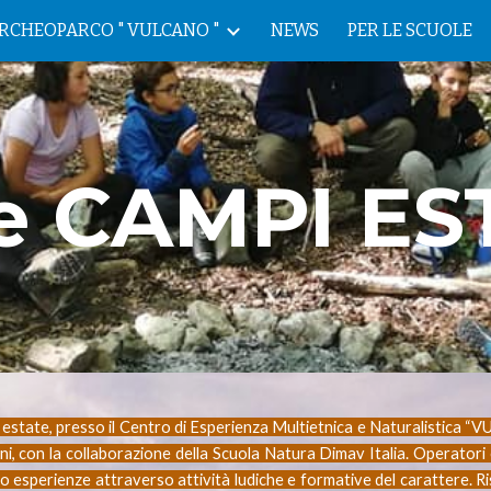
RCHEOPARCO " VULCANO "
NEWS
PER LE SCUOLE
ip to main content
Skip to navigat
e CAMPI EST
te, presso il Centro di Esperienza Multietnica e Naturalistica “VU
nni, con la collaborazione della Scuola Natura Dimav Italia. Operatori 
ro esperienze attraverso attività ludiche e formative del carattere. R