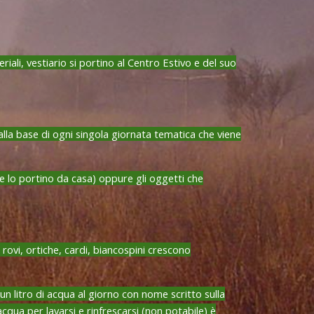
i, vestiario si portino al Centro Estivo e del suo
la base di ogni singola giornata tematica che viene
 lo portino da casa) oppure gli oggetti che
ovi, ortiche, cardi, biancospini crescono
 litro di acqua al giorno con nome scritto sulla
cqua per lavarsi e rinfrescarsi (non potabile) è