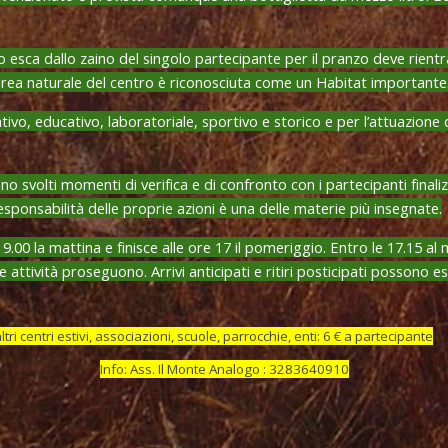
 esca dallo zaino del singolo partecipante per il pranzo deve rien
’area naturale del centro è riconosciuta come un Habitat importante
vo, educativo, laboratoriale, sportivo e storico e per l’attuazione d
olti momenti di verifica e di confronto con i partecipanti finaliz
responsabilità delle proprie azioni è una delle materie più insegnate.
00 la mattina e finisce alle ore 17 il pomeriggio. Entro le 17.15 al 
 attività proseguono. Arrivi anticipati e ritiri posticipati possono
ri centri estivi, associazioni, scuole, parrocchie, enti: 6 € a partecipante
Info: Ass. Il Monte Analogo : 3283640910