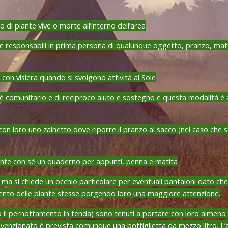
piante vive o morte all’interno dell’area
ponsabili in prima persona di qualunque oggetto, pranzo, material
n visiera quando si svolgono attività al Sole
omunitario e di reciproco aiuto e sostegno e questa modalità è al
ro uno zainetto dove riporre il pranzo al sacco (nel caso che se
 con sé un quaderno per appunti, penna e matita
si chiede un occhio particolare per eventuali pantaloni dato che r
mento delle piante stesse porgendo loro una maggiore attenzione.
il pernottamento in tenda) sono tenuti a portare con loro almeno un
onvenzionato è prevista comunque una bottiglietta da mezzo litro. L’a