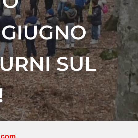
MO
 GIUGNO
URNI SUL
!
l.com