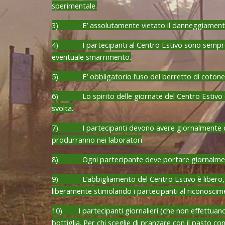
sperimentale.
3) E’ assolutamente vietato il danneggiamento di 
4) I partecipanti al Centro Estivo sono sempre res
eventuale smarrimento.
5) E’ obbligatorio l’uso del berretto di cotone co
6) Lo spirito delle giornate del Centro Estivo è c
svolta.
7) I partecipanti devono avere giornalmente con lo
produrranno nei laboratori
8) Ogni partecipante deve portare giornalmente
9) L’abbigliamento del Centro Estivo è libero, ma 
liberamente stimolando i partecipanti al riconosci
10) I partecipanti giornalieri (che non effettuano 
bottiglia. Per chi sceglie di pranzare con il pasto c