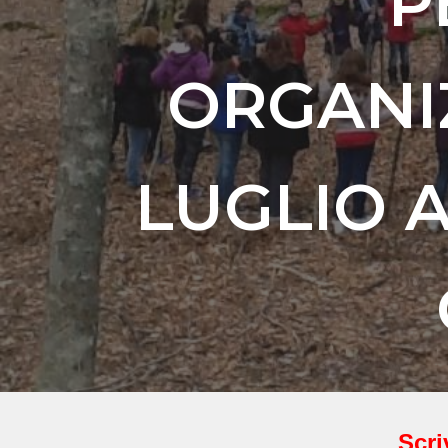
P
ORGANI
LUGLIO 
Scri