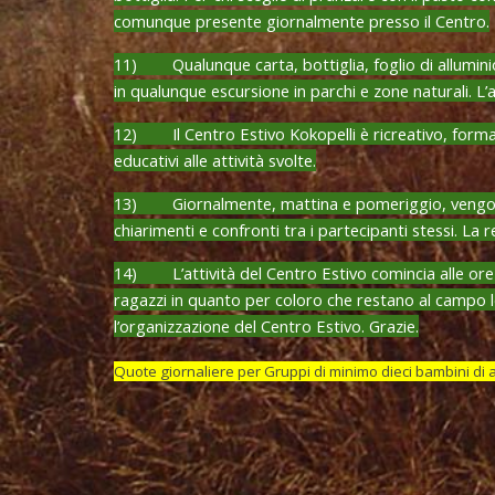
comunque presente giornalmente presso il Centro.
11) Qualunque carta, bottiglia, foglio di alluminio
in qualunque escursione in parchi e zone naturali. L
12) Il Centro Estivo Kokopelli è ricreativo, formati
educativi alle attività svolte.
13) Giornalmente, mattina e pomeriggio, vengono sv
chiarimenti e confronti tra i partecipanti stessi. La 
14) L’attività del Centro Estivo comincia alle ore 9.
ragazzi in quanto per coloro che restano al campo le
l’organizzazione del Centro Estivo. Grazie.
Quote giornaliere per Gruppi di minimo dieci bambini di alt