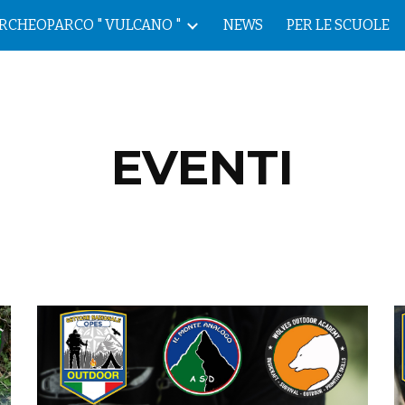
RCHEOPARCO " VULCANO "
NEWS
PER LE SCUOLE
ip to main content
Skip to navigat
EVENTI