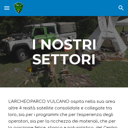
Skip to main content
Skip to navigation
I NOSTRI
SETTORI
L'ARCHEOPARCO VULCANO
ospita nella sua area
altre 4 realtà satellite consolidate e collegate tra
loro, sia per i programmi che per l'esperienza degli
operatori, sia per la ricchezza dei materiali, che per
la posizione felice, storica e naturalistica, del Centro