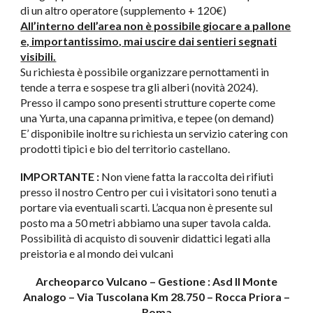
di un altro operatore (supplemento + 120€)
All’interno dell’area non è possibile giocare a pallone
e, importantissimo, mai uscire dai sentieri segnati
visibili.
Su richiesta è possibile organizzare pernottamenti in
tende a terra e sospese tra gli alberi (novità 2024).
Presso il campo sono presenti strutture coperte come
una Yurta, una capanna primitiva, e tepee (on demand)
E’ disponibile inoltre su richiesta un servizio catering con
prodotti tipici e bio del territorio castellano.
IMPORTANTE :
Non viene fatta la raccolta dei rifiuti
presso il nostro Centro per cui i visitatori sono tenuti a
portare via eventuali scarti. L’acqua non è presente sul
posto ma a 50 metri abbiamo una super tavola calda.
Possibilità di acquisto di souvenir didattici legati alla
preistoria e al mondo dei vulcani
Archeoparco Vulcano – Gestione : Asd Il Monte
Analogo – Via Tuscolana Km 28.750 – Rocca Priora –
Roma