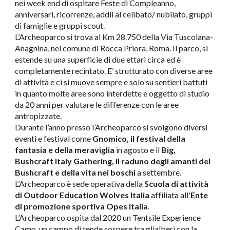
nei week end di ospitare Feste di Compleanno,
anniversari, ricorrenze, addii al celibato/ nubilato, gruppi
di famiglie e gruppi scout.
L’Archeoparco si trova al Km 28.750 della Via Tuscolana-
Anagnina, nel comune di Rocca Priora, Roma. Il parco, si
estende su una superficie di due ettari circa ed è
completamente recintato. E’ strutturato con diverse aree
di attività e ci si muove sempre e solo su sentieri battuti
in quanto molte aree sono interdette e oggetto di studio
da 20 anni per valutare le differenze con le aree
antropizzate.
Durante l’anno presso l’Archeoparco si svolgono diversi
eventi e festival come
Gnomico, il festival della
fantasia e della meraviglia
in agosto e il
Big,
Bushcraft Italy Gathering, il raduno degli amanti del
Bushcraft e della vita nei boschi
a settembre.
L’Archeoparco è sede operativa della
Scuola di attività
di Outdoor Education Wolves Italia
affiliata all'
Ente
di promozione sportiva Opes Italia
.
L’Archeoparco ospita dal 2020 un Tentsile Experience
Camp, un campo di tende sospese tra glialberi con la