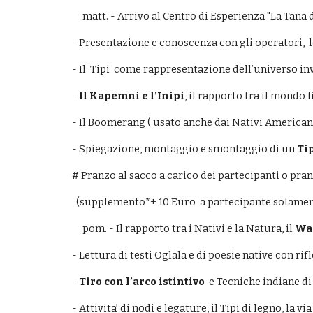
     matt. - Arrivo al Centro di Esperienza "La Tana 
- Presentazione e conoscenza con gli operatori, 
- Il  Tipi  come rappresentazione dell’universo in
- 
Il Kapemni e l’Inipi
, il rapporto tra il mondo f
- Il Boomerang ( usato anche dai Nativi Americani 
- Spiegazione, montaggio e smontaggio di un 
Tip
# Pranzo al sacco a carico dei partecipanti o pra
  (supplemento*+ 10 Euro  a partecipante solamen
     pom. - Il rapporto tra i Nativi e la Natura, il 
Wa
- Lettura di testi Oglala e di poesie native con ri
- 
Tiro con l’arco istintivo
  e Tecniche indiane d
- Attivita’ di nodi e legature, il Tipi di legno, la 