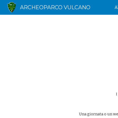
ARCHEOPARCO VULCANO
A
Sk
I
Una giornata o un we