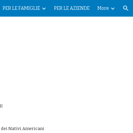
PER LE FAMIGLIE
PER LE AZIENDE
More
ion
NI
 dei Nativi Americani