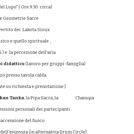
del Lupo" ( Ore 9.30  circa)
 le Geometrie Sacre
vertito dei  Lakota Sioux
isico e quello spirituale , 
) e  la percezione dell’aria
i didattico 
(lavoro per gruppi-famiglia)
nzo presso tavola calda
te su richiesta e prenotazione )
kan Tanka
, la Pipa Sacra, la                   Chanupa
flessioni personali dei partecipanti
i accensione del fuoco
via dell'esigenza (in alternativa Drum Circle)